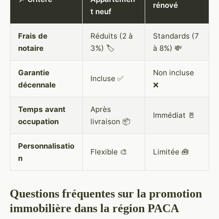
rénové
t neuf
Frais de
Réduits (2 à
Standards (7
notaire
3%) 🏷️
à 8%) 💸
Garantie
Non incluse
Incluse ✅
décennale
❌
Temps avant
Après
Immédiat 🚪
occupation
livraison 📦
Personnalisatio
Flexible 🎨
Limitée 🧰
n
Questions fréquentes sur la promotion
immobilière dans la région PACA