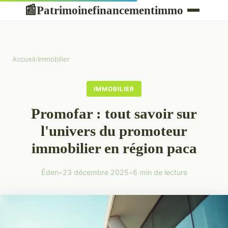
Patrimoinefinancementimmo
📰
Accueil
›
Immobilier
IMMOBILIER
Promofar : tout savoir sur
l'univers du promoteur
immobilier en région paca
Éden
•
23 décembre 2025
•
6 min de lecture