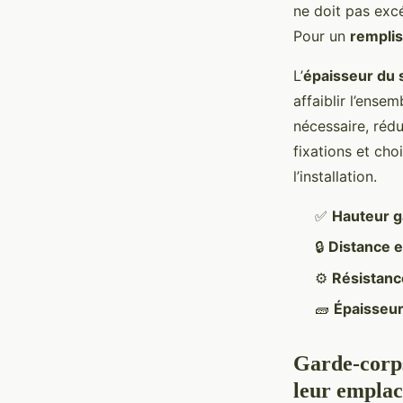
ne doit pas excé
Pour un
remplis
L’
épaisseur du 
affaiblir l’ense
nécessaire, rédu
fixations et cho
l’installation.
✅
Hauteur 
🔒
Distance e
⚙️
Résistanc
🧱
Épaisseur
Garde-corps 
leur empla