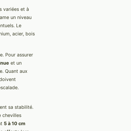
 variées et à
clame un niveau
ntuels. Le
ium, acier, bois
. Pour assurer
inue
et un
re. Quant aux
 doivent
escalade.
nt sa stabilité.
 chevilles
nt
5 à 10 cm