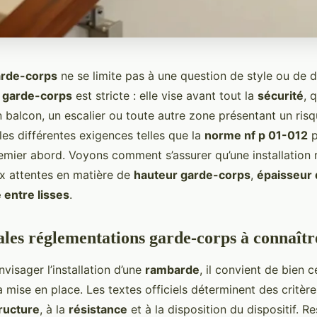
rde-corps
ne se limite pas à une question de style ou de d
 garde-corps
est stricte : elle vise avant tout la
sécurité
, 
n balcon, un escalier ou toute autre zone présentant un ris
es différentes exigences telles que la
norme nf p 01-012
p
mier abord. Voyons comment s’assurer qu’une installation
x attentes en matière de
hauteur garde-corps
,
épaisseur 
 entre lisses
.
ales réglementations garde-corps à connaîtr
isager l’installation d’une
rambarde
, il convient de bien c
sa mise en place. Les textes officiels déterminent des critère
ructure
, à la
résistance
et à la disposition du dispositif. R