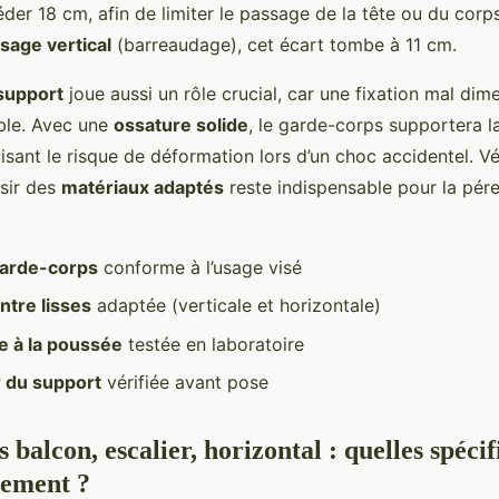
der 18 cm, afin de limiter le passage de la tête ou du corps
sage vertical
(barreaudage), cet écart tombe à 11 cm.
support
joue aussi un rôle crucial, car une fixation mal di
mble. Avec une
ossature solide
, le garde-corps supportera l
isant le risque de déformation lors d’un choc accidentel. Vér
isir des
matériaux adaptés
reste indispensable pour la pér
garde-corps
conforme à l’usage visé
ntre lisses
adaptée (verticale et horizontale)
e à la poussée
testée en laboratoire
 du support
vérifiée avant pose
balcon, escalier, horizontal : quelles spécifi
cement ?