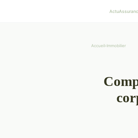
Actu
Assuran
Accueil
›
Immobilier
Compr
cor