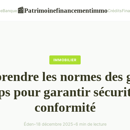
Patrimoinefinancementimmo
📰
ce
Banque
Crédits
Fin
IMMOBILIER
endre les normes des 
ps pour garantir sécurit
conformité
Éden
•
18 décembre 2025
•
6 min de lecture