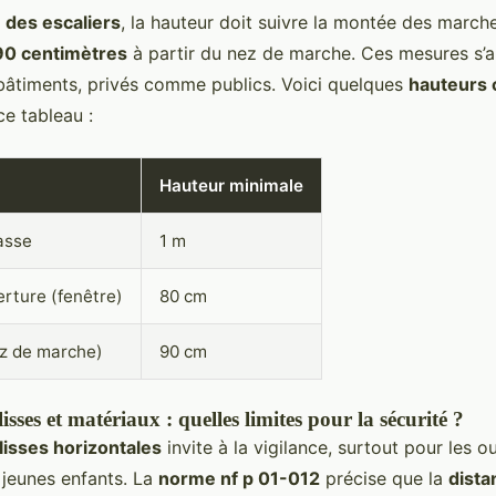
 des escaliers
, la hauteur doit suivre la montée des march
90 centimètres
à partir du nez de marche. Ces mesures s’a
 bâtiments, privés comme publics. Voici quelques
hauteurs 
e tableau :
Hauteur minimale
asse
1 m
rture (fenêtre)
80 cm
ez de marche)
90 cm
isses et matériaux : quelles limites pour la sécurité ?
lisses horizontales
invite à la vigilance, surtout pour les 
 jeunes enfants. La
norme nf p 01-012
précise que la
dista