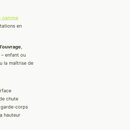
la gamme
tations en
 l’ouvrage
,
 – enfant ou
 la maîtrise de
rface
 de chute
 garde-corps
la hauteur