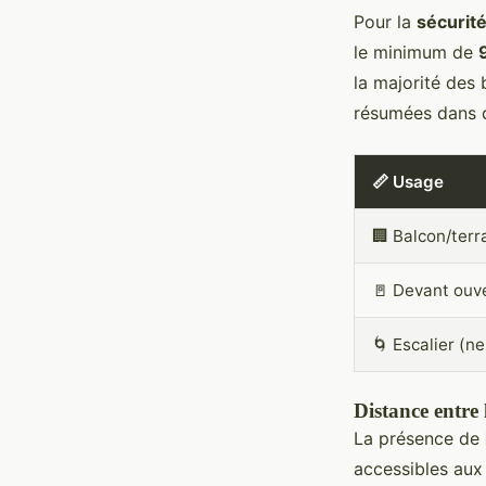
Pour la
sécurité
le minimum de
la majorité des
résumées dans c
📏 Usage
🏢 Balcon/terr
🚪 Devant ouve
🌀 Escalier (n
Distance entre l
La présence de
accessibles aux