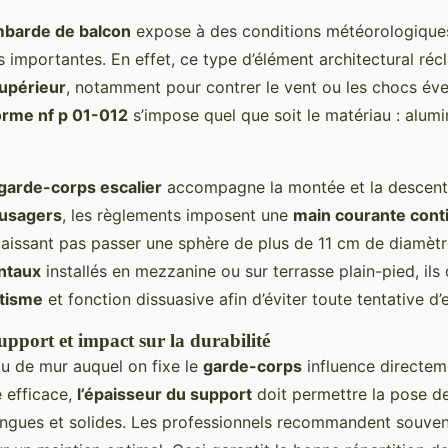
mbarde de balcon
expose à des conditions météorologiques
ns importantes. En effet, ce type d’élément architectural ré
supérieur
, notamment pour contrer le vent ou les chocs éve
rme nf p 01-012
s’impose quel que soit le matériau : alumin
garde-corps escalier
accompagne la montée et la descente
 usagers
, les règlements imposent une
main courante cont
laissant pas passer une sphère de plus de 11 cm de diamèt
ntaux
installés en mezzanine ou sur terrasse plain-pied, ils
tisme
et fonction dissuasive afin d’éviter toute tentative d’
upport et impact sur la durabilité
ou de mur auquel on fixe le
garde-corps
influence directeme
 efficace,
l’épaisseur du support
doit permettre la pose de
ngues et solides. Les professionnels recommandent souve