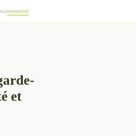
ance
Immobilier
garde-
é et