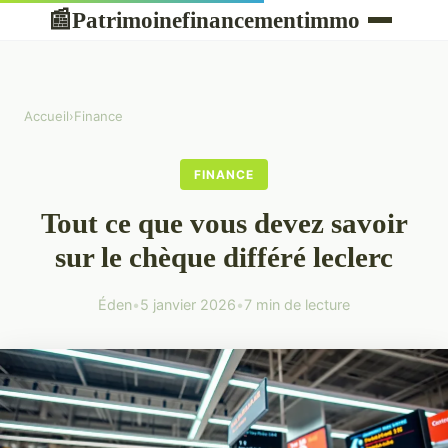
Patrimoinefinancementimmo
📰
Accueil
›
Finance
FINANCE
Tout ce que vous devez savoir
sur le chèque différé leclerc
Éden
•
5 janvier 2026
•
7 min de lecture