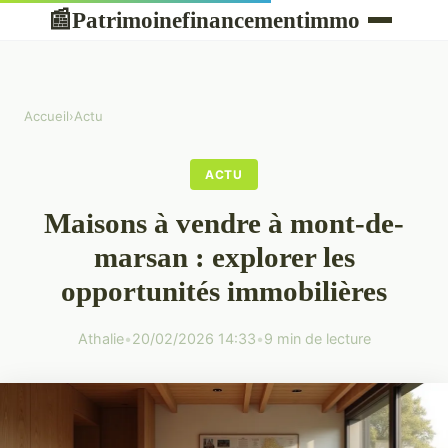
Patrimoinefinancementimmo
📰
Accueil
›
Actu
ACTU
Maisons à vendre à mont-de-
marsan : explorer les
opportunités immobilières
Athalie
•
20/02/2026 14:33
•
9 min de lecture