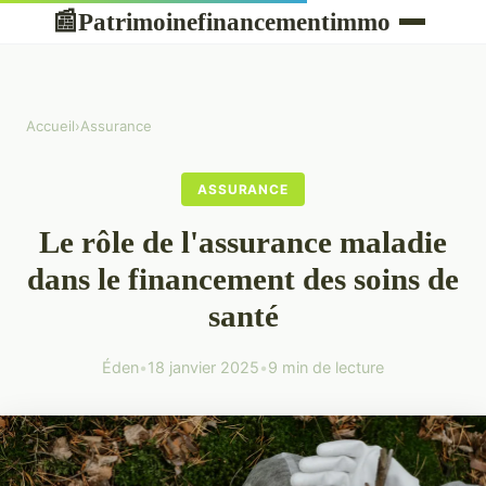
Patrimoinefinancementimmo
📰
Accueil
›
Assurance
ASSURANCE
Le rôle de l'assurance maladie
dans le financement des soins de
santé
Éden
•
18 janvier 2025
•
9 min de lecture